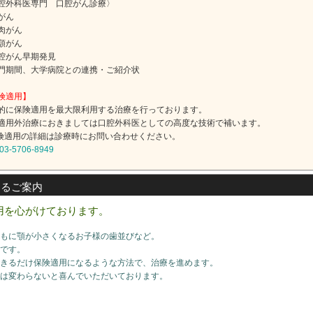
腔外科医専門 口腔がん診療〉
がん
肉がん
顎がん
がん早期発見
期間、大学病院との連携・ご紹介状
険適用】
的に保険適用を最大限利用する治療を行っております。
適用外治療におきましては口腔外科医としての高度な技術で補います。
険適用の詳細は診療時にお問い合わせください。
3-5706-8949
するご案内
用を心がけております。
もに顎が小さくなるお子様の歯並びなど。
です。
きるだけ保険適用になるような方法で、治療を進めます。
は変わらないと喜んでいただいております。