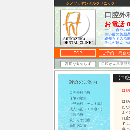
シノヅカデンタルクリニック
口腔外
お電話 03
一生、自分の
白い歯の笑顔
親知らずの治
子供が転んで
TOP
ご予約・問合
高度な親知らず
口腔がん早期発
【口腔
診療のご案内
口腔
口腔外科治療
保険内治療
口腔
小児歯科（〜１８歳）
ただ
成人矯正（１８歳〜）
よく
虫歯治療
口腔
親知らず治療
では
歯周病治療
喉は