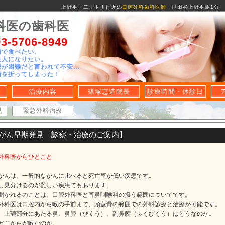
上野毛・二子玉川付近の
口腔外科歯科医師
世田谷上野毛駅1分 
科医の歯科医
-5706-8949
歯で食べたい、
美人になりたい。
療が困難だと言われて不安…
歯を折ってしまった！
せ
治療内容
篠塚恵造院長
診療時間・休診日
見
緊急外科治療
がん早期発見 診察・治療のご案内】
外科医からひとこと
がんは、一般的ながんに比べると死亡率が低い疾患です。
し見分けるのが難しい疾患でもあります。
聞かれるのことは、口腔外科医と耳鼻咽喉科の扱う範囲についてです。
外科医は口腔内から喉の手前まで、頭蓋骨の範囲での外科診療と治療が可能です。
、上顎部分にあたる鼻、鼻腔（びくう）、副鼻腔（ふくびくう）はどうなのか。
どこからが喉なのか。