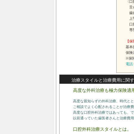
〈口
舌
歯
上
口腔
専門
【保
基本
保険
※保
電話 0
治療スタイルと治療費用に関
高度な外科治療も極力保険適
高度な親知らずの外科治療、時代とと
ご相談でよく心配されることが治療費
高度な口腔外科治療ではあっても、で
以前通っていた歯医者さんと治療費用
口腔外科治療スタイルとは。