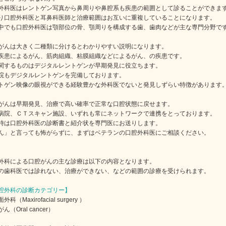
外科医はレントゲン写真から鼻周りや鼻腔系も疾患の範囲として診ることができま
り口腔外科医と耳鼻科医師と治療範囲はお互いに重複していることになります。
中でも口腔外科医は顎部位の骨、顎周りを構成する歯、歯肉などが主な専門分野で
がんは大きく二種類に分けるとわかりやすい説明になります。
疾患によるがん、筋肉組織、粘膜組織などによるがん、の疾患です。
関するものはデジタルレントゲンが早期発見に役立ちます。
院もデジタルレントゲンを完備しております。
トゲン映像の眼視ができる経験豊かな外科医でないと発見しずらい特徴があります
がんは早期発見、治療で高い確率で正常な口腔状態に戻せます。
病院、ＣＴスキャン施設、いずれも常にネットワークで連携をとっております。
時は口腔外科医の診断書と紹介状を専門医にお送りします。
ん」と言っても怖がらずに、まずはベテランの口腔外科医にご相談ください。
外科による口腔がんの主な診療は以下の内容となります。
の歯科医では診れない、治療ができない、などの範囲の診療を受けられます。
腔外科の診断カテゴリー】
外科（Maxirofacial surgery ）
ん（Oral cancer）