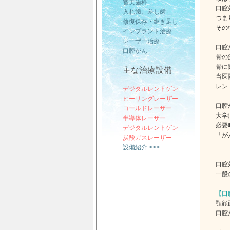
審美歯科
口腔
入れ歯、差し歯
つま
修復保存・継ぎ足し
その
インプラント治療
レーザー治療
口腔
口腔がん
骨の
骨に
主な治療設備
当医
レン
デジタルレントゲン
ヒーリングレーザー
口腔
コールドレーザー
大学
半導体レーザー
必要
デジタルレントゲン
「が
炭酸ガスレーザー
設備紹介 >>>
口腔
一般
【口
顎顔面
口腔が